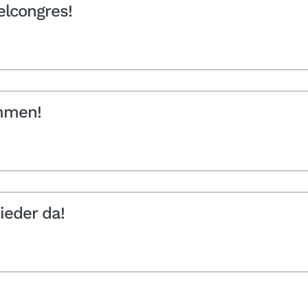
elcongres!
mmen!
ieder da!