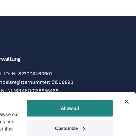
rwaltung
t-ID: NL823008460B01
ndelsregisternummer: 51508893
AN: NL16RABO0138955468
C/SWIFT: RABONL2U
Allow all
alyse our
hlungsmöglichkeiten
ing and
Customize
r that