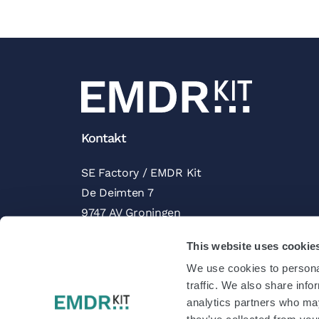
Kontakt
SE Factory / EMDR Kit
De Deimten 7
9747 AV Groningen
Die Niederlande
This website uses cookie
Trustpilot
We use cookies to personal
traffic. We also share info
analytics partners who may