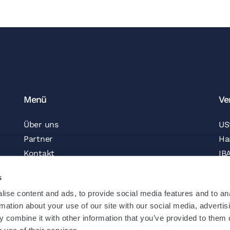
Menü
Ve
Über uns
US
Partner
Ha
Kontakt
IB
Offene Stellen
BI
s
Newsletter
ise content and ads, to provide social media features and to an
Folgen Sie uns
Za
rmation about your use of our site with our social media, advertis
Angebot anfordern
 combine it with other information that you’ve provided to them o
Rechtliche Hinweise