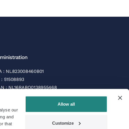
ministration
A : NL823008460B01
 : 51508893
AN : NL16RABO0138955468
C/SWIFT : RABONL2U
Allow all
alyse our
tions de paiement
ing and
Customize
r that