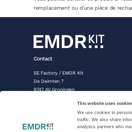
remplacement ou d'une pièce de recha
Contact
SE Factory / EMDR Kit
De Deimten 7
9747 AV Groningen
Les Pays-Bas
This website uses cookie
Avis de Trustpilot
We use cookies to personal
traffic. We also share info
analytics partners who may