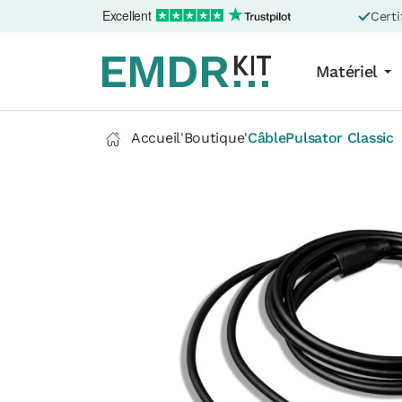
Excellent
Certi
Matériel
Accueil
'
Boutique
'
CâblePulsator Classic