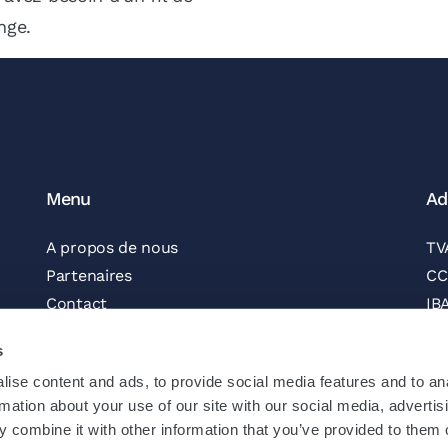
nge.
Menu
Ad
A propos de nous
TV
Partenaires
CC
Contact
IB
Postes vacants
BI
s
Bulletin d'information
ise content and ads, to provide social media features and to an
Suivez-nous
Op
rmation about your use of our site with our social media, advertis
Demander un devis
 combine it with other information that you’ve provided to them o
Mentions légales