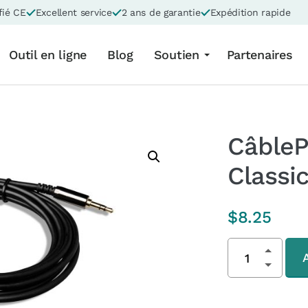
fié CE
Excellent service
2 ans de garantie
Expédition rapide
Outil en ligne
Blog
Soutien
Partenaires
CâbleP
Classi
$
8.25
Classic
Pulsator
Cable