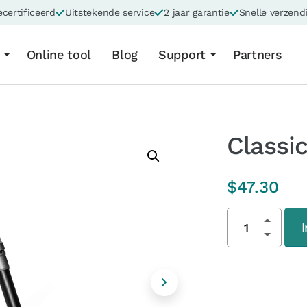
certificeerd
Uitstekende service
2 jaar garantie
Snelle verzend
Online tool
Blog
Support
Partners
Classic
$
47.30
Classic
tripod
hoeveelheid