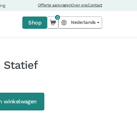
Offerte aanvragen
Over ons
Contact
ing
0
Shop
Nederlands
 Statief
In winkelwagen