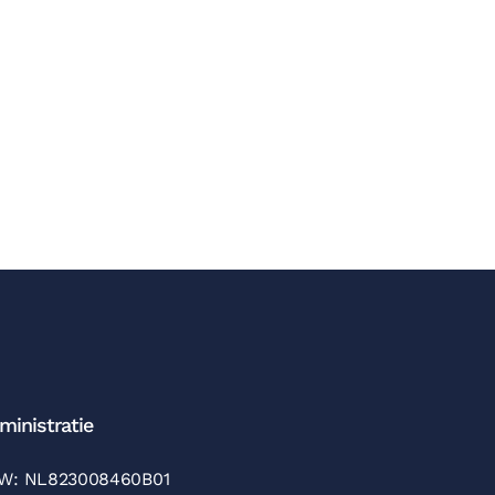
ministratie
W: NL823008460B01