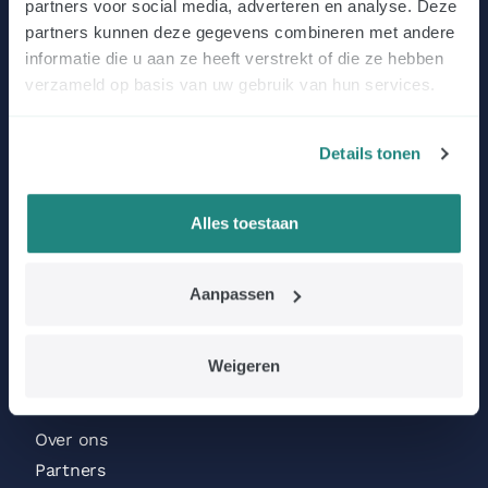
partners voor social media, adverteren en analyse. Deze
partners kunnen deze gegevens combineren met andere
informatie die u aan ze heeft verstrekt of die ze hebben
verzameld op basis van uw gebruik van hun services.
Contact
Details tonen
SE Factory / EMDR Kit
De Deimten 7
Alles toestaan
9747 AV Groningen
Nederland
Aanpassen
Beoordelingen Trustpilot
Weigeren
Menu
Over ons
Partners