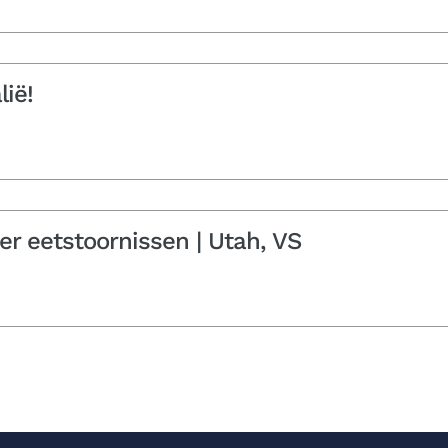
lië!
er eetstoornissen | Utah, VS