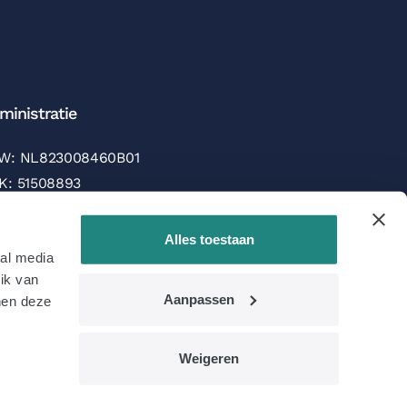
ministratie
W: NL823008460B01
K: 51508893
AN: NL16RABO0138955468
C/SWIFT: RABONL2U
Alles toestaan
ial media
ik van
taalmogelijkheden
Aanpassen
nen deze
Weigeren