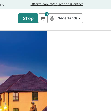
Offerte aanvragen
Over ons
Contact
ing
0
Shop
Nederlands