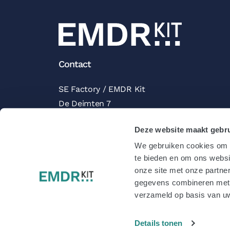
Contact
SE Factory / EMDR Kit
De Deimten 7
9747 AV Groningen
Deze website maakt gebru
Nederland
We gebruiken cookies om c
Beoordelingen Trustpilot
te bieden en om ons websi
onze site met onze partne
gegevens combineren met a
verzameld op basis van uw
2026 EMDR-kit.
|
Cookie-instellingen
Details tonen