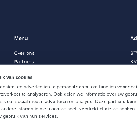
Menu
Ad
Over ons
BT
Partners
KV
Contact
IB
ik van cookies
Vacatures
BI
ontent en advertenties te personaliseren, om functies voor soc
Nieuwsbrief
teverkeer te analyseren. Ook delen we informatie over uw gebru
Volg ons
Be
rs voor social media, adverteren en analyse. Deze partners kun
Offerte aanvragen
ndere informatie die u aan ze heeft verstrekt of die ze hebben
Juridische informatie
 gebruik van hun services.