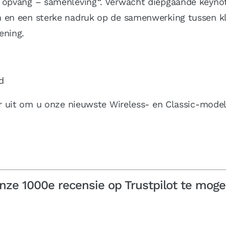
– opvang – samenleving“. Verwacht diepgaande keynot
n en een sterke nadruk op de samenwerking tussen kl
ening.
d
ar uit om u onze nieuwste Wireless- en Classic-modell
onze 1000e recensie op Trustpilot te moge