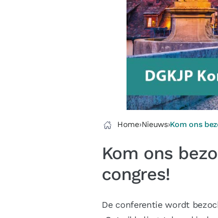
Home
›
Nieuws
›
Kom ons bezo
Kom ons bezoe
congres!
De conferentie wordt bezoch