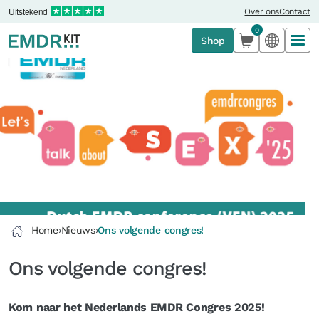
Uitstekend
Over ons
Contact
0
Shop
Home
›
Nieuws
›
Ons volgende congres!
Ons volgende congres!
Kom naar het Nederlands EMDR Congres 2025!