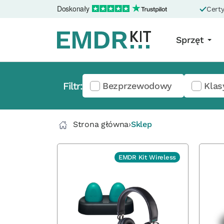
Doskonały
Certy
Sprzęt
Filtr:
Bezprzewodowy
Klas
Strona główna
›
Sklep
EMDR Kit Wireless