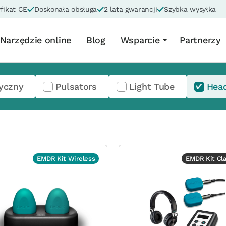
fikat CE
Doskonała obsługa
2 lata gwarancji
Szybka wysyłka
Narzędzie online
Blog
Wsparcie
Partnerzy
yczny
Pulsators
Light Tube
Hea
EMDR Kit Wireless
EMDR Kit Cla