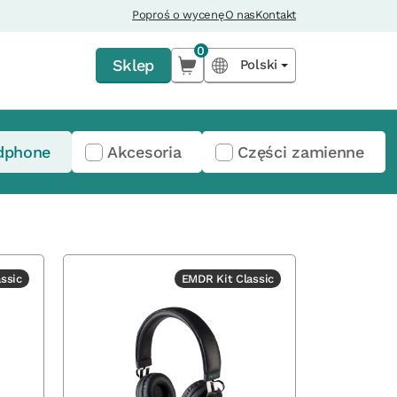
Poproś o wycenę
O nas
Kontakt
0
Sklep
Polski
dphone
Akcesoria
Części zamienne
ssic
EMDR Kit Classic