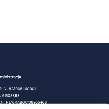
ministracja
T: NL823008460B01
: 51508893
AN: NL16RABO0138955468