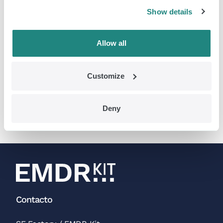
Show details
Allow all
Classic EMDR Kit (Set)
Customize
$
522.50
Pida
Deny
Contacto