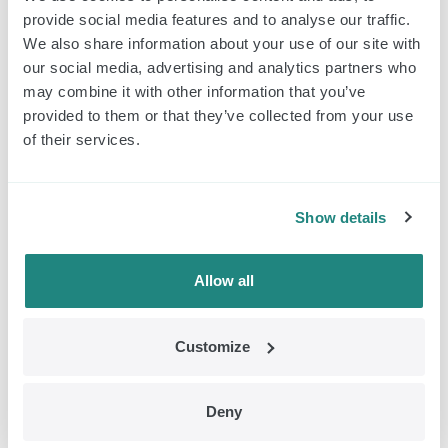
Griffeweg 80
provide social media features and to analyse our traffic.
9723 DR Groningen
We also share information about your use of our site with
Países Bajos
our social media, advertising and analytics partners who
may combine it with other information that you’ve
provided to them or that they’ve collected from your use
Horarios de apertura
of their services.
Lunes
09:00 - 17:00
Martes:
09:00 - 17:00
Show details
Miércoles:
09:00 - 17:00
Jueves:
09:00 - 17:00
Allow all
Viernes:
09:00 - 17:00
Sábado:
Cerrado
Domingo:
Cerrado
Customize
Las visitas sólo son posibles con cita
Deny
previa.