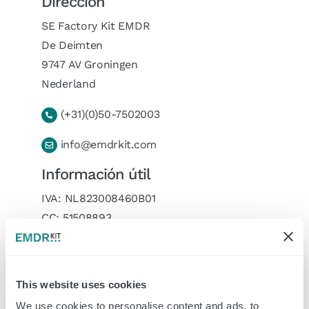
Dirección
SE Factory Kit EMDR
De Deimten
9747 AV Groningen
Nederland
(+31)(0)50-7502003
info@emdrkit.com
Información útil
IVA: NL823008460B01
CC: 51508893
IBAN: NL16RABO0138955468
BIC/SWIFT: RABONL2U
Dirección del banco:
This website uses cookies
Rabobank
We use cookies to personalise content and ads, to