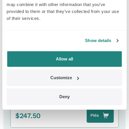
may combine it with other information that you’ve
provided to them or that they’ve collected from your use
of their services.
Productos relacionados
EMDR Kit Classic
Show details
Allow all
Customize
Deny
Classic Controller
$
247.50
Pida