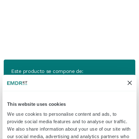
Este producto se compone de:
Headphone
Cable jack estéreo
Cable de carga USB-C
This website uses cookies
We use cookies to personalise content and ads, to
No incluye adaptador
.
provide social media features and to analyse our traffic.
We also share information about your use of our site with
our social media, advertising and analytics partners who