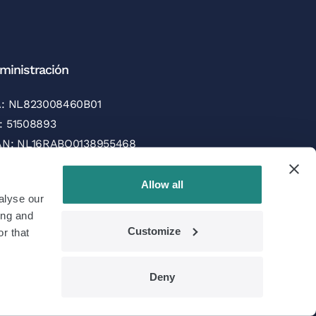
ministración
A: NL823008460B01
: 51508893
AN: NL16RABO0138955468
C/SWIFT: RABONL2U
Allow all
alyse our
rmas de pago
ing and
Customize
r that
Deny