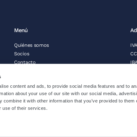
Menú
Ad
Quiénes somos
IV
Socios
CC
Contacto
IB
Vacantes
BI
s
Boletín informativo
ise content and ads, to provide social media features and to an
Síganos
Fo
rmation about your use of our site with our social media, advertis
Solicitar presupuesto
 combine it with other information that you’ve provided to them o
Información legal
 use of their services.