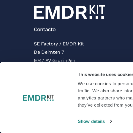
Contacto
SE Factory / EMDR Kit
De Deimten 7
9747 AV Groningen
Países Bajos
This website uses cookie
Reseñas de Trustpilot
We use cookies to personal
traffic. We also share info
analytics partners who may
they’ve collected from your
Kit EMDR 2026.
|
Configuración de cookies
Show details