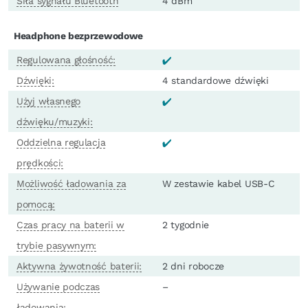
Siła sygnału Bluetooth
4 dBm
Headphone bezprzewodowe
Regulowana głośność:
Dźwięki:
4 standardowe dźwięki
Użyj własnego
dźwięku/muzyki:
Oddzielna regulacja
prędkości:
Możliwość ładowania za
W zestawie kabel USB-C
pomocą:
Czas pracy na baterii w
2 tygodnie
trybie pasywnym:
Aktywna żywotność baterii:
2 dni robocze
Używanie podczas
–
ładowania: