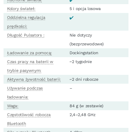
Kolory świateł:
5 i opcja losowa
Oddzielna regulacja
prędkości:
Długość Pulsators :
Nie dotyczy
(bezprzewodowe)
Ładowanie za pomocą:
Dockingstation
Czas pracy na baterii w
~2 tygodnie
trybie pasywnym:
Aktywna żywotność baterii:
~2 dni robocze
Używanie podczas
–
ładowania:
Waga:
84 g (w zestawie)
Częstotliwość robocza
2,4–2,48 GHz
Bluetooth