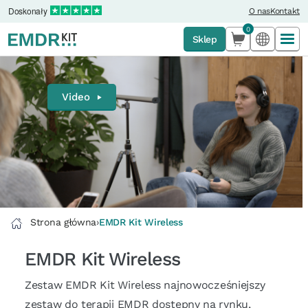
Doskonały
O nas
Kontakt
Odkryj wygodę i możliwości
0
Sklep
z zestawu EMDR Kit Wireless
Strona główna
›
EMDR Kit Wireless
EMDR Kit Wireless
Zestaw EMDR Kit Wireless najnowocześniejszy
zestaw do terapii EMDR dostępny na rynku,