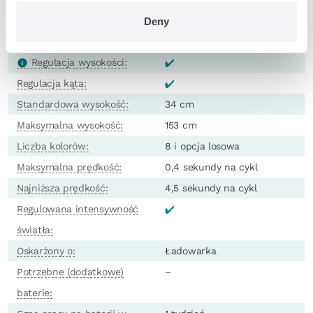
Light Tube :
Sweeping, mruganie i chaos
Deny
Light Tube :
72,5 cm
Regulacja wysokości:
Regulacja kąta:
Standardowa wysokość:
34 cm
Maksymalna wysokość:
153 cm
Liczba kolorów:
8 i opcja losowa
Maksymalna prędkość:
0,4 sekundy na cykl
Najniższa prędkość:
4,5 sekundy na cykl
Regulowana intensywność
światła:
Oskarżony o:
Ładowarka
Potrzebne (dodatkowe)
–
baterie: