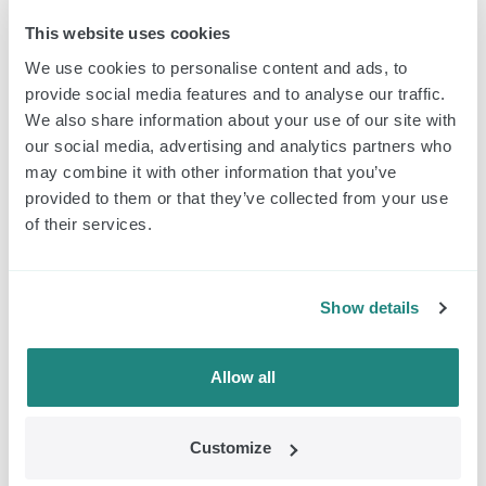
Ustawienie i
This website uses cookies
ograniczenie czasowe:
Tworzenie profili:
We use cookies to personalise content and ads, to
provide social media features and to analyse our traffic.
Zestaw / licznik czasu:
W aplikacji
We also share information about your use of our site with
Sterowanie za pomocą:
Aplikacja EMDR Kit na
our social media, advertising and analytics partners who
telefon komórkowy lub
may combine it with other information that you’ve
tablet
provided to them or that they’ve collected from your use
of their services.
Czas pracy baterii w trybie
–
pasywnym (Controller):
Aktywna żywotność baterii
–
Show details
(Controller):
Długość przewodu
150 cm
Allow all
ładowarki:
Controller :
–
Customize
Bezprzewodowa Light Tube