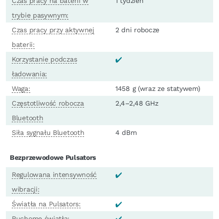
Czas pracy na baterii w
1 tydzień
trybie pasywnym:
Czas pracy przy aktywnej
2 dni robocze
baterii:
Korzystanie podczas
ładowania:
Waga:
1458 g (wraz ze statywem)
Częstotliwość robocza
2,4–2,48 GHz
Bluetooth
Siła sygnału Bluetooth
4 dBm
Bezprzewodowe Pulsators
Regulowana intensywność
wibracji:
Światła na Pulsators:
Ruchome światła: