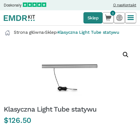
Doskonały
O nas
Kontakt
0
Sklep
Strona główna
›
Sklep
›
Klasyczna Light Tube statywu
Klasyczna Light Tube statywu
$
126.50