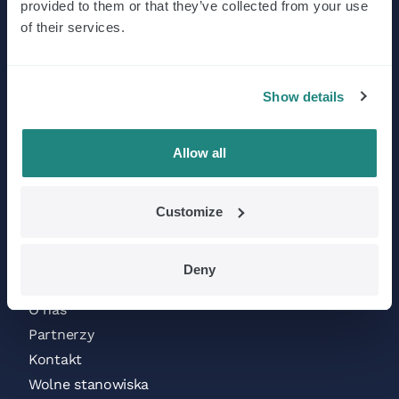
provided to them or that they’ve collected from your use
of their services.
Kontakt
SE Factory / EMDR Kit
Show details
De Deimten 7
9747 AV Groningen
Allow all
Nederland
Trustpilot
Customize
Menu
Deny
O nas
Partnerzy
Kontakt
Wolne stanowiska