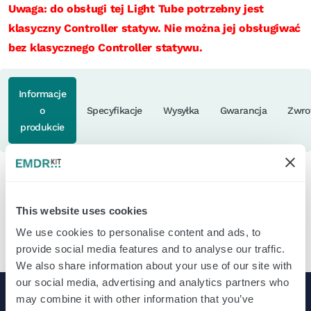
Uwaga: do obsługi tej Light Tube potrzebny jest
klasyczny Controller statyw. Nie można jej obsługiwać
bez klasycznego Controller statywu.
Informacje
o
Specyfikacje
Wysyłka
Gwarancja
Zwro
produkcie
Uwaga: jest to pojedyncza lampa Light Tube controller
This website uses cookies
statywu. Może służyć np. jako zapasowa lub zamienna.
controller sterowania lampą Light Tube potrzebny jest
We use cookies to personalise content and ads, to
provide social media features and to analyse our traffic.
również controller .
We also share information about your use of our site with
our social media, advertising and analytics partners who
may combine it with other information that you’ve