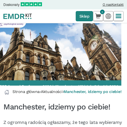
Doskonały
O nas
Kontakt
0
Sklep
Strona główna
›
Aktualności
›
Manchester, idziemy po ciebie!
Manchester, idziemy po ciebie!
Z ogromną radością ogłaszamy, że tego lata wybieramy