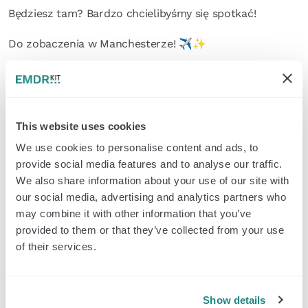
Będziesz tam? Bardzo chcielibyśmy się spotkać!
Do zobaczenia w Manchesterze! ✈️✨
Czytaj więcej
This website uses cookies
Ciao Bello!🤩
We use cookies to personalise content and ads, to
provide social media features and to analyse our traffic.
> Czytaj więcej
We also share information about your use of our site with
our social media, advertising and analytics partners who
may combine it with other information that you’ve
provided to them or that they’ve collected from your use
Następny przystanek:
of their services.
Koepelcongres!
> Czytaj więcej
Show details