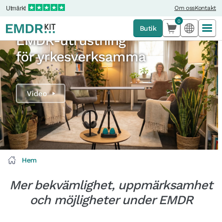
Utmärkt
Om oss
Kontakt
0
Butik
EMDR-utrustning
för yrkesverksamma
Hem
Mer bekvämlighet, uppmärksamhet
och möjligheter under EMDR