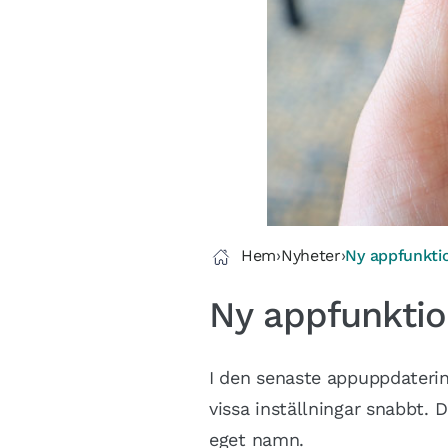
Hem
›
Nyheter
›
Ny appfunktio
Ny appfunktion
I den senaste appuppdatering
vissa inställningar snabbt. D
eget namn.