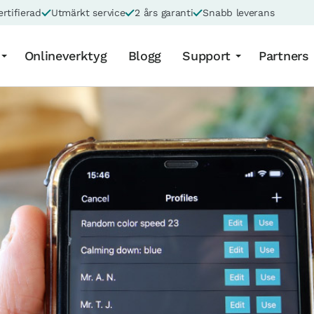
rtifierad
Utmärkt service
2 års garanti
Snabb leverans
Onlineverktyg
Blogg
Support
Partners