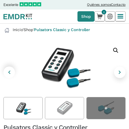
Excelente
Quiénes somos
Contacto
0
Shop
Inicio
'
Shop
'
Pulsators Classic y Controller
Pulsators Classic y Controller