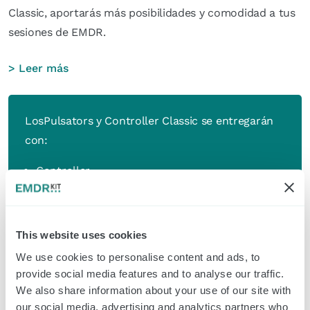
Classic, aportarás más posibilidades y comodidad a tus
sesiones de EMDR.
> Leer más
LosPulsators y Controller Classic se entregarán
con:
Controller
Pulsators
Cargador (adaptado a las tomas de tu país)
Cable de Pulsator de repuesto
This website uses cookies
We use cookies to personalise content and ads, to
Nota: este producto no incluye el Light Tube ni
provide social media features and to analyse our traffic.
los auriculares.
We also share information about your use of our site with
our social media, advertising and analytics partners who