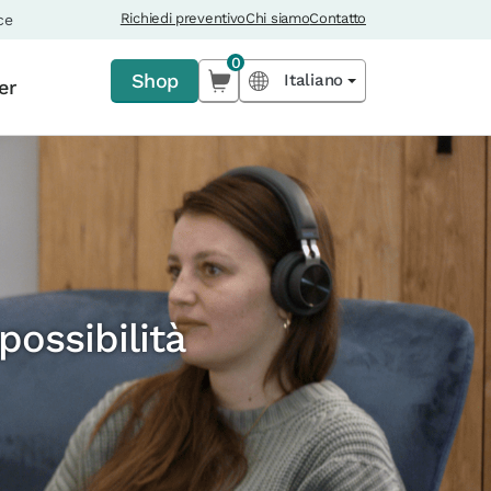
Richiedi preventivo
Chi siamo
Contatto
ce
0
Shop
Italiano
er
possibilità