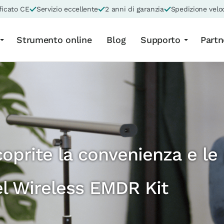
ficato CE
Servizio eccellente
2 anni di garanzia
Spedizione velo
Strumento online
Blog
Supporto
Partn
oprite la convenienza e le 
el Wireless EMDR Kit