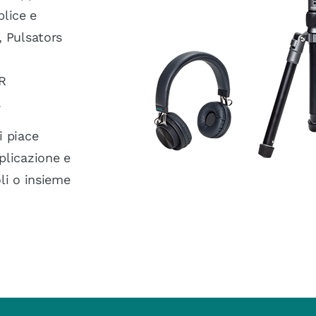
lice e
, Pulsators
DR
.
i piace
plicazione e
li o insieme